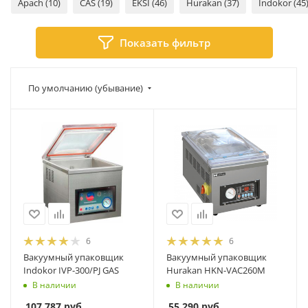
Apach (10)
CAS (19)
EKSI (46)
Hurakan (37)
Indokor (45
Показать фильтр
По умолчанию (убывание)
6
6
Вакуумный упаковщик
Вакуумный упаковщик
Indokor IVP-300/PJ GAS
Hurakan HKN-VAC260M
В наличии
В наличии
107 787
руб.
55 290
руб.