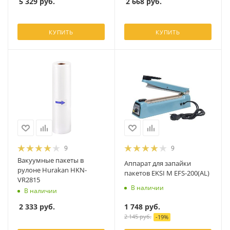
5 329
руб.
2 668
руб.
КУПИТЬ
КУПИТЬ
9
9
Вакуумные пакеты в
Аппарат для запайки
рулоне Hurakan HKN-
пакетов EKSI М EFS-200(AL)
VR2815
В наличии
В наличии
1 748
руб.
2 333
руб.
2 145
руб.
-
19
%