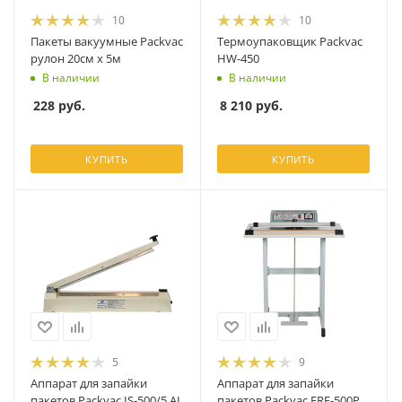
10
10
Пакеты вакуумные Packvac
Термоупаковщик Packvac
рулон 20см х 5м
HW-450
В наличии
В наличии
228
руб.
8 210
руб.
КУПИТЬ
КУПИТЬ
5
9
Аппарат для запайки
Аппарат для запайки
пакетов Packvac IS-500/5 AL
пакетов Packvac FRE-500P