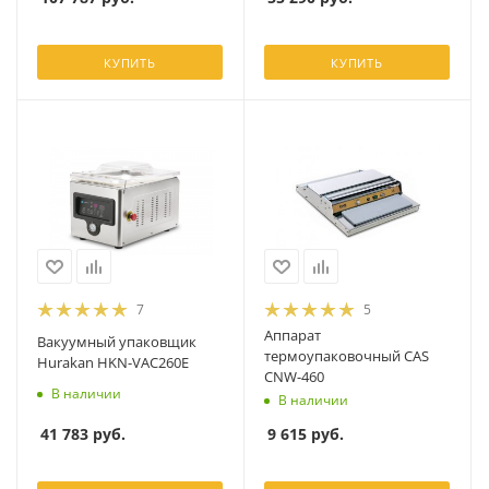
КУПИТЬ
КУПИТЬ
7
5
Аппарат
Вакуумный упаковщик
термоупаковочный CAS
Hurakan HKN-VAC260E
CNW-460
В наличии
В наличии
41 783
руб.
9 615
руб.