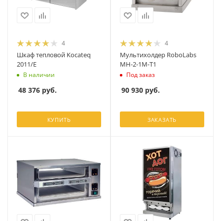
4
4
Шкаф тепловой Kocateq
Мультихолдер RoboLabs
2011/E
МН-2-1М-T1
В наличии
Под заказ
48 376
руб.
90 930
руб.
КУПИТЬ
ЗАКАЗАТЬ