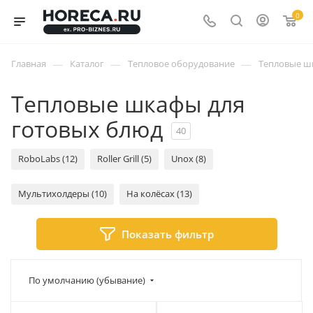
0
—
—
—
Главная
Каталог
Тепловое оборудование
Тепловые ш
Тепловые шкафы для
готовых блюд
40
RoboLabs (12)
Roller Grill (5)
Unox (8)
Мультихолдеры (10)
На колёсах (13)
Показать фильтр
По умолчанию (убывание)