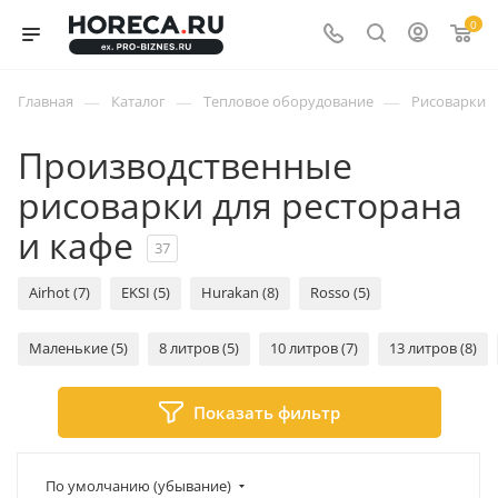
0
—
—
—
Главная
Каталог
Тепловое оборудование
Рисоварки
Производственные
рисоварки для ресторана
и кафе
37
Airhot (7)
EKSI (5)
Hurakan (8)
Rosso (5)
Маленькие (5)
8 литров (5)
10 литров (7)
13 литров (8)
Показать фильтр
По умолчанию (убывание)