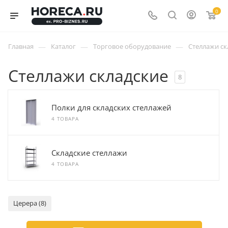
0
—
—
—
Главная
Каталог
Торговое оборудование
Стеллажи ск
Стеллажи складские
8
Полки для складских стеллажей
4 ТОВАРА
Складские стеллажи
4 ТОВАРА
Церера (8)