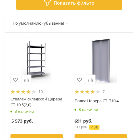
Показать фильтр
По умолчанию (убывание)
10
7
Стеллаж складской Церера
Полка Церера СТ-П10.4
СТ-10.5(2,0)
В наличии
В наличии
691
руб.
5 573
руб.
817
руб.
-
15
%