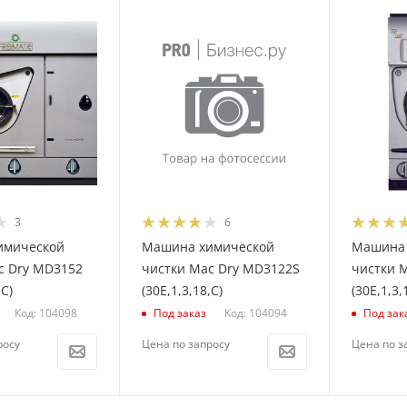
3
6
имической
Машина химической
Машина 
c Dry MD3152
чистки Mac Dry MD3122S
чистки 
,С)
(30E,1,3,18,С)
(30E,1,3,
Код: 104098
Код: 104094
Под заказ
Под зак
росу
Цена по запросу
Цена по з