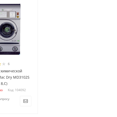
6
химической
Mac Dry MD3102S
18,С)
Код: 104092
аз
апросу