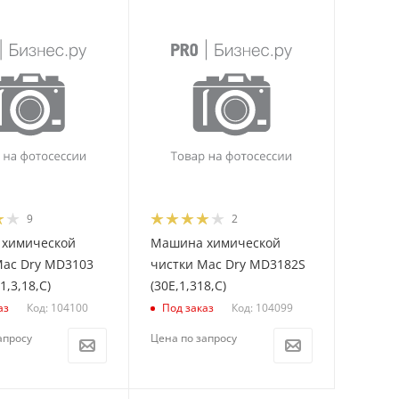
9
2
химической
Машина химической
Mac Dry MD3103
чистки Mac Dry MD3182S
1,3,18,С)
(30E,1,318,С)
Код: 104100
Код: 104099
аз
Под заказ
апросу
Цена по запросу