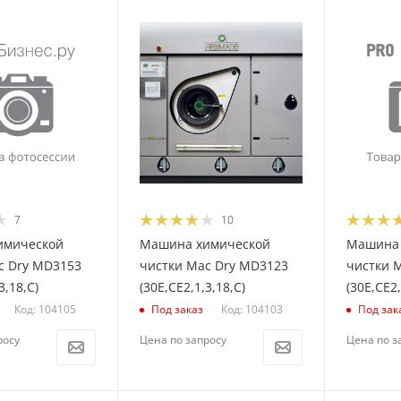
7
10
имической
Машина химической
Машина 
c Dry MD3153
чистки Mac Dry MD3123
чистки 
3,18,С)
(30E,СЕ2,1,3,18,С)
(30E,CE2,
Код: 104105
Код: 104103
Под заказ
Под зак
росу
Цена по запросу
Цена по з