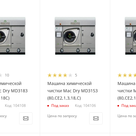
10
5
имической
Машина химической
Машина 
c Dry MD3183
чистки Mac Dry MD3153
чистки 
,18С)
(80,CE2,1,3,18,С)
(80,CE2,1
Код: 104108
Код: 104106
Под заказ
Под зак
росу
Цена по запросу
Цена по з