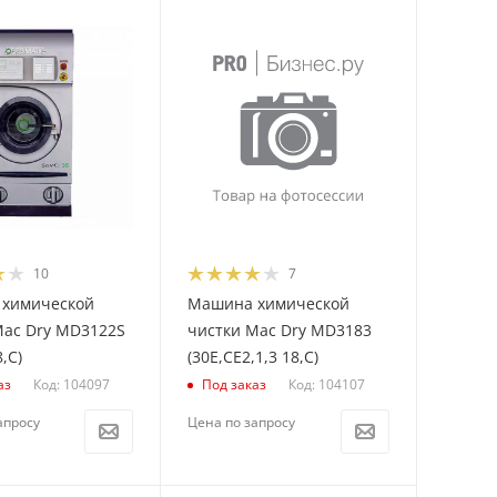
10
7
химической
Машина химической
Mac Dry MD3122S
чистки Mac Dry MD3183
8,С)
(30E,CE2,1,3 18,С)
Код: 104097
Код: 104107
аз
Под заказ
апросу
Цена по запросу