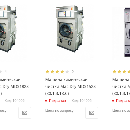
4
9
имической
Машина химической
Машина 
c Dry MD3182S
чистки Mac Dry MD3152S
чистки 
)
(80,1,3,18,С)
(80,1,3,1
Код: 104096
Код: 104095
Под заказ
Под зак
росу
Цена по запросу
Цена по з