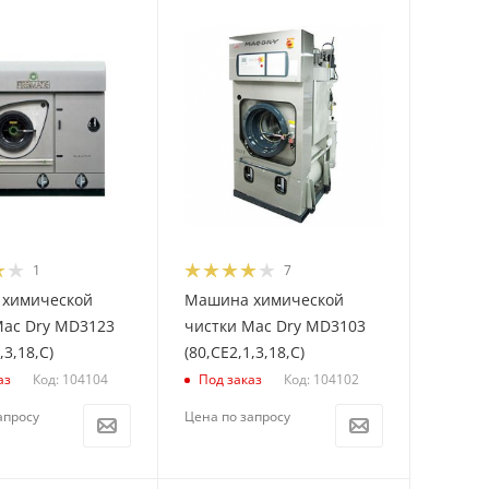
1
7
химической
Машина химической
Mac Dry MD3123
чистки Mac Dry MD3103
,3,18,С)
(80,CE2,1,3,18,С)
Код: 104104
Код: 104102
аз
Под заказ
апросу
Цена по запросу