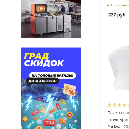
В наличи
227
руб.
Пакеты ва
структури
Packvac 20