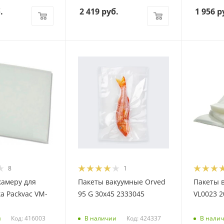
.
2 419
руб.
1 956
р
8
1
камеру для
Пакеты вакуумные Orved
Пакеты 
а Packvac VM-
95 G 30х45 2333045
VL0023 2
Код: 416003
Код: 424337
и
В наличии
В нали