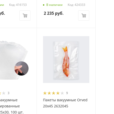
Код: 416153
Код: 424333
чии
В наличии
уб.
2 235
руб.
3
9
вакуумные
Пакеты вакуумные Orved
рированные
20х45 2632045
25х30, 100 шт.