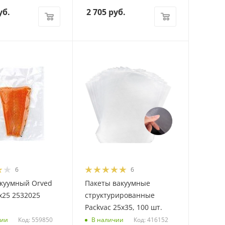
уб.
2 705
руб.
6
6
акуумный Orved
Пакеты вакуумные
х25 2532025
структурированные
Packvac 25х35, 100 шт.
Код: 559850
Код: 416152
чии
В наличии