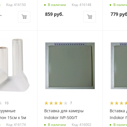
Код: 416150
Код: 416148
и
В наличии
В нали
.
859
руб.
779
руб
10
7
куумные
Вставка для камеры
Вставка
лон 15см х 5м
Indokor IVP-500/T
Indokor 
Код: 416174
Код: 416002
и
В наличии
В нали