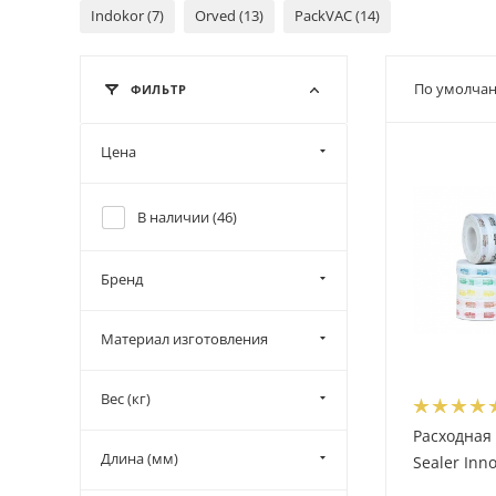
Indokor (7)
Orved (13)
PackVAC (14)
По умолчан
ФИЛЬТР
Цена
В наличии (
46
)
Бренд
Материал изготовления
Вес (кг)
Расходная
Длина (мм)
Sealer Inn