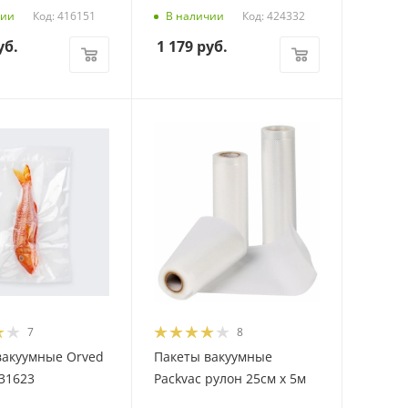
Код: 416151
Код: 424332
чии
В наличии
уб.
1 179
руб.
7
8
вакуумные Orved
Пакеты вакуумные
31623
Packvac рулон 25см х 5м