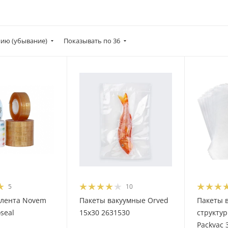
ию (убывание)
Показывать по 36
5
10
 лента Novem
Пакеты вакуумные Orved
Пакеты 
oseal
15х30 2631530
структу
Packvac 