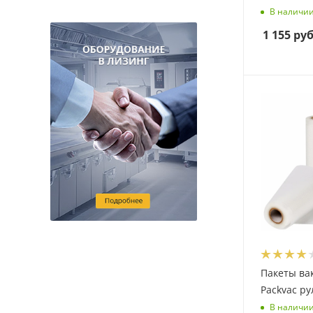
В наличи
1 155
руб
Пакеты ва
Packvac ру
В наличи