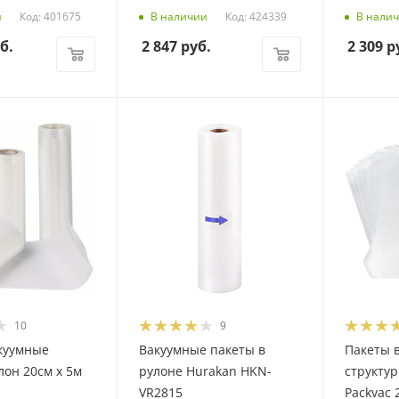
Код: 401675
Код: 424339
и
В наличии
В нали
б.
2 847
руб.
2 309
р
10
9
куумные
Вакуумные пакеты в
Пакеты 
лон 20см х 5м
рулоне Hurakan HKN-
структу
VR2815
Packvac 