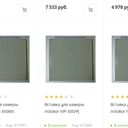
7 533
руб.
4 978
р
1
3
ля камеры
Вставка для камеры
Вставка
P-350MS
Indokor IVP-300/PJ
Indokor 
Код: 415997
Код: 415996
и
В наличии
В нали