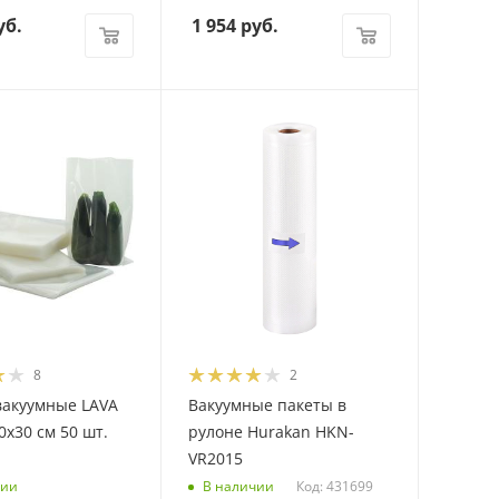
уб.
1 954
руб.
8
2
вакуумные LAVA
Вакуумные пакеты в
0х30 см 50 шт.
рулоне Hurakan HKN-
VR2015
Код: 431699
чии
В наличии