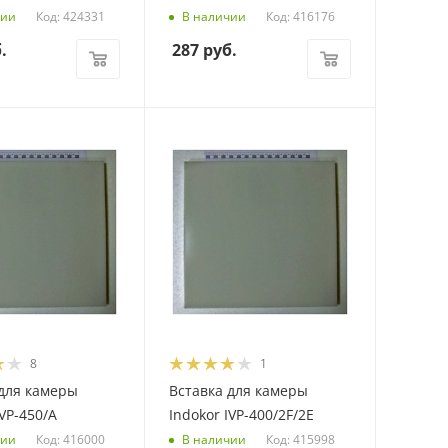
Код: 424331
Код: 416176
чии
В наличии
.
287
руб.
8
1
 для камеры
Вставка для камеры
IVP-450/A
Indokor IVP-400/2F/2E
Код: 416000
Код: 415998
чии
В наличии