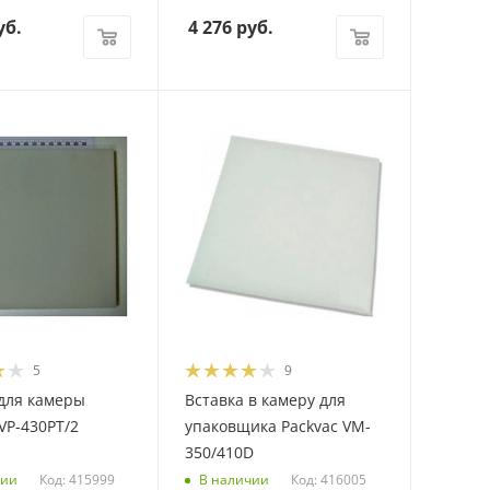
уб.
4 276
руб.
5
9
 для камеры
Вставка в камеру для
IVP-430PT/2
упаковщика Packvac VM-
350/410D
Код: 415999
Код: 416005
чии
В наличии