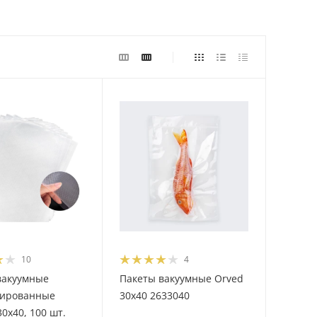
10
4
вакуумные
Пакеты вакуумные Orved
рированные
30х40 2633040
30х40, 100 шт.