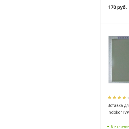
170
руб.
Вставка д
Indokor IV
В наличи