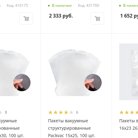
Код: 416175
Код: 431700
и
В наличии
В нали
2 333
руб.
1 652
р
8
6
куумные
Пакеты вакуумные
Пакеты 
рованные
структурированные
16х23 26
х30, 100 шт.
Packvac 15х25, 100 шт.