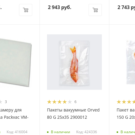
.
2 943
руб.
2 743
р
3
6
камеру для
Пакеты вакуумные Orved
Пакет в
а Packvac VM-
80 G 25х35 2900012
150 G 20
Код: 416004
Код: 424336
и
В наличии
В нали