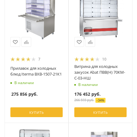
7
10
Витрина для холодных
Прилавок для холодных
закусок Abat ПВВ(Н) 70КМ-
блюд Iterma ВХВ-1507-21К1
С-03-НШ
В наличии
В наличии
275 856
руб.
176 452
руб.
266 593
руб.
-
34
%
КУПИТЬ
КУПИТЬ