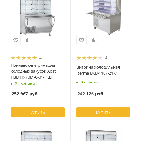
4
4
Прилавок-витрина для
Витрина холодильная
холодных закусок Abat
Iterma ВХВ-1107-21К1
ПВВ(Н)-70М-С-01-НШ
В наличии
В наличии
242 126
руб.
252 967
руб.
КУПИТЬ
КУПИТЬ