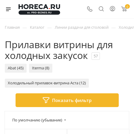
0
—
—
—
Главная
Каталог
Линии раздачи для столовой
Холоди
Прилавки витрины для
холодных закусок
57
Abat (45)
Iterma (8)
Холодильный прилавок-витрина Аста (12)
Показать фильтр
По умолчанию (убывание)