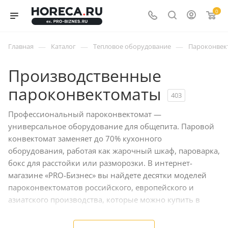
0
—
—
—
Главная
Каталог
Тепловое оборудование
Пароконвек
Производственные
пароконвектоматы
403
Профессиональный пароконвектомат —
универсальное оборудование для общепита. Паровой
конвектомат заменяет до 70% кухонного
оборудования, работая как жарочный шкаф, пароварка,
бокс для расстойки или разморозки. В интернет-
магазине «PRO-Бизнес» вы найдете десятки моделей
пароконвектоматов российского, европейского и
азиатского производства, которые можно купить в
кредит, лизинг или на условии полной предоплаты.
Мы готовы доставить покупку в любой район Москвы