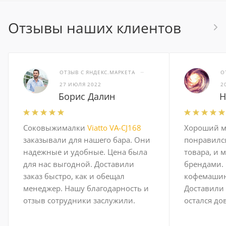
Отзывы наших клиентов
–
ОТЗЫВ С ЯНДЕКС.МАРКЕТА
О
27 ИЮЛЯ 2022
2
Борис Далин
Н
Соковыжималки
Viatto VA-CJ168
Хороший м
заказывали для нашего бара. Они
понравилс
надежные и удобные. Цена была
товара, и
для нас выгодной. Доставили
брендами. 
заказ быстро, как и обещал
кофемаши
менеджер. Нашу благодарность и
Доставили 
отзыв сотрудники заслужили.
остался до