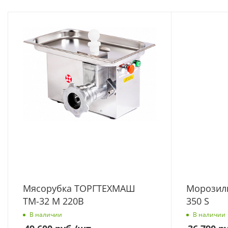
Мясорубка ТОРГТЕХМАШ
Морозиль
ТМ-32 М 220В
350 S
В наличии
В наличии