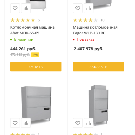
6
10
Котломоечная машина
Машина котломоечная
Abat МПК-65-65
Fagor WLP-130 RC
В наличии
Под заказ
444 261
руб.
2 407 978
руб.
472 618
руб.
-
6
%
КУПИТЬ
ЗАКАЗАТЬ
1
8