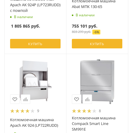
Котломоечная машина
Apach AK 924P (LP723RUDD)
Abat МПК 130-65
с помпой
В наличии
В наличии
755 101
руб.
1 805 865
руб.
803 299
руб.
-
6
%
КУПИТЬ
КУПИТЬ
9
8
Котломоечная машина
Котломоечная машина
Compack Smart Line
Apach AK 924 (LP722RUDD)
SM991E