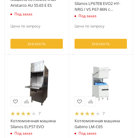
Silanos LP67EB EVO2 HY-
Aristarco AU 55.65 E ES
NRG / VS P67-86N с
Под заказ
дозаторами
Под заказ
Цена по запросу
Цена по запросу
ЗАКАЗАТЬ
ЗАКАЗАТЬ
7
7
Котломоечная машина
Котломоечная машина
Silanos ELP57 EVO
Gabino LM-C65
Под заказ
Под заказ