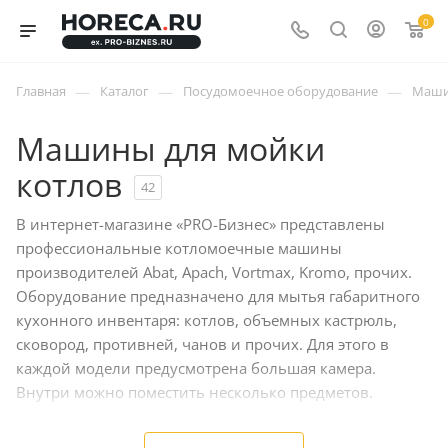
0
—
—
—
Главная
Каталог
Посудомоечное оборудование
Маши
Машины для мойки
котлов
42
В интернет-магазине «PRO-Бизнес» представлены
профессиональные котломоечные машины
производителей Abat, Apach, Vortmax, Kromo, прочих.
Оборудование предназначено для мытья габаритного
кухонного инвентаря: котлов, объемных кастрюль,
сковород, противней, чанов и прочих. Для этого в
каждой модели предусмотрена большая камера.
Внутри можно поместить несколько предметов.
Установки справляются с трудновыводимыми
загрязнениями.