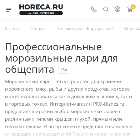
0
—
—
—
Главная
Каталог
Холодильное оборудование
Морози
Профессиональные
морозильные лари для
общепита
254
Морозильный ларь – это устройство для хранения
мороженого, мяса, рыбы и других продуктов, которое
может использоваться как в домашних условиях, так и
в торговых точках. Интернет-магазин PRO-Biznes.ru
предлагает широкий выбор морозильных ларей с
различными типами крышек: глухой, прямым или
гнутым стеклом. В ассортименте представлены модели
от ведущих производителей России и мира, таких как