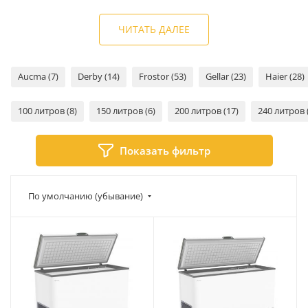
Бирюса, Frostor, Снеж и другие.
ЧИТАТЬ ДАЛЕЕ
Aucma (7)
Derby (14)
Frostor (53)
Gellar (23)
Haier (28)
100 литров (8)
150 литров (6)
200 литров (17)
240 литров 
Показать фильтр
По умолчанию (убывание)