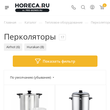
0
—
—
—
Главная
Каталог
Тепловое оборудование
Перколятор
Перколяторы
17
Airhot (6)
Hurakan (8)
Показать фильтр
По умолчанию (убывание)