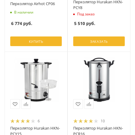
Перколятор Hurakan HKN-
Перколятор Airhot CP06
PCY8
В наличии
Под заказ
6 774
руб.
5 510
руб.
КУПИТЬ
ЗАКАЗАТЬ
6
10
Перколятор Hurakan HKN-
Перколятор Hurakan HKN-
PCY15
PCR16