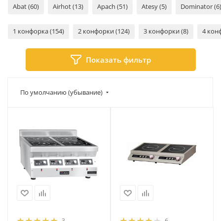
Abat (60)
Airhot (13)
Apach (51)
Atesy (5)
Dominator (6
1 конфорка (154)
2 конфорки (124)
3 конфорки (8)
4 кон
Показать фильтр
По умолчанию (убывание)
3
6