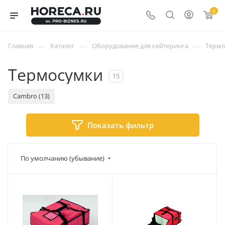
0
—
—
—
Главная
Каталог
Оборудование для кейтеринга
Термо
Термосумки
15
Cambro (13)
Показать фильтр
По умолчанию (убывание)