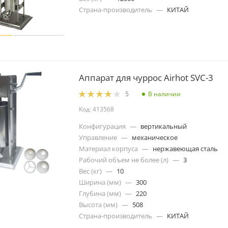
Страна-производитель
—
КИТАЙ
Аппарат для чуррос Airhot SVC-3
В наличии
5
Код: 413568
Конфигурация
—
вертикальный
Управление
—
механическое
Материал корпуса
—
нержавеющая сталь
Рабочий объем не более (л)
—
3
Вес (кг)
—
10
Ширина (мм)
—
300
Глубина (мм)
—
220
Высота (мм)
—
508
Страна-производитель
—
КИТАЙ