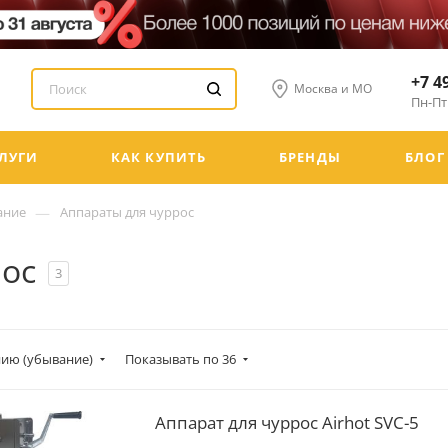
+7 4
Москва и МО
Пн-Пт:
ЛУГИ
КАК КУПИТЬ
БРЕНДЫ
БЛОГ
—
ание
Аппараты для чуррос
рос
3
ию (убывание)
Показывать по 36
Аппарат для чуррос Airhot SVC-5