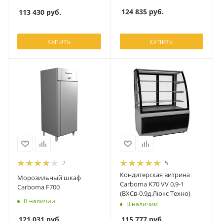
124 835
руб.
113 430
руб.
КУПИТЬ
КУПИТЬ
2
5
Кондитерская витрина
Морозильный шкаф
Carboma K70 VV 0,9‑1
Carboma F700
(ВХСв‑0,9д Люкс Техно)
В наличии
В наличии
121 031
руб.
115 777
руб.