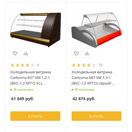
6
10
Холодильная витрина
Холодильная витрина
Carboma A57 VM 1,2‑1
Carboma A87 SM 1,5‑1
(ВХС‑1,2 АРГО XL)
(ВХС‑1,5 АРГО) серый/
коричневый/золото
красный
В наличии
В наличии
61 049
руб.
42 874
руб.
КУПИТЬ
КУПИТЬ