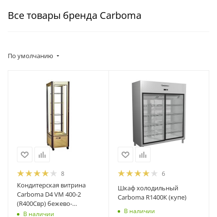
Все товары бренда Carboma
По умолчанию
8
6
Кондитерская витрина
Шкаф холодильный
Carboma D4 VM 400‑2
Carboma R1400К (купе)
(R400Cвр) бежево-
В наличии
коричневый
В наличии