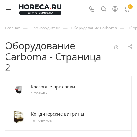
0
—
—
—
Главная
Производители
Оборудование Carboma
Обор
Оборудование
Carboma - Страница
2
Кассовые прилавки
2 ТОВАРА
Кондитерские витрины
46 ТОВАРОВ