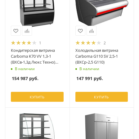
1
2
Кондитерская витрина
Холодильная витрина
Carboma K70 VV 1,3-1
Carboma G110 SV 2,5-1
(ВХСв-1,3д Люкс Техно)
(ВХСр-2,5 G110)
серо-черный
В наличии
В наличии
154 987
руб.
147 991
руб.
КУПИТЬ
КУПИТЬ