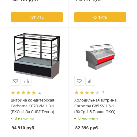
КУПИТЬ
КУПИТЬ
4
2
Витрина кондитерская
Холодильная витрина
Carboma KC70 VM 1,3-1
Carboma G85 SV 1,5‑1
(ВХСв-1,3д CUBE Техно)
(ВХСр‑1,5 Полюс ЭКО)
В наличии
В наличии
94 910
руб.
82 396
руб.