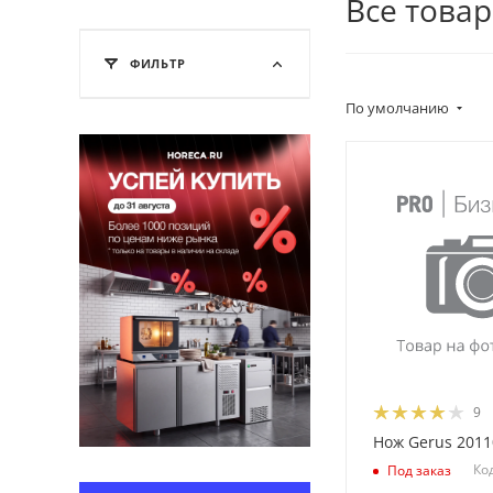
Все това
ФИЛЬТР
По умолчанию
9
Нож Gerus 201
Ко
Под заказ