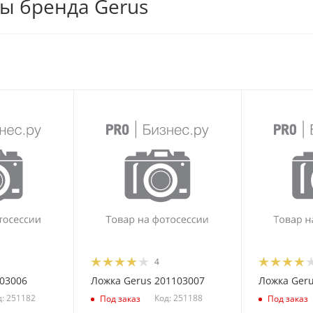
ры бренда Gerus
4
103006
Ложка Gerus 201103007
Ложка Geru
д: 251182
Код: 251188
Под заказ
Под заказ