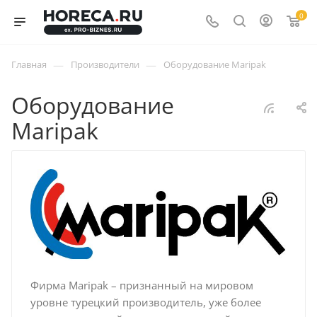
0
—
—
Главная
Производители
Оборудование Maripak
Оборудование
Maripak
Фирма Maripak – признанный на мировом
уровне турецкий производитель, уже более