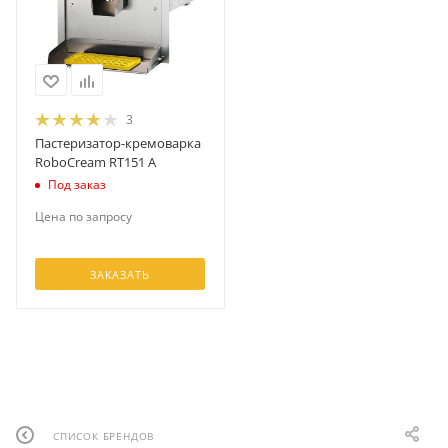
требованиям современного рынка.
Оборудование Robocream представлено
широким выбором техники для приготовления
мороженого и кондитерских изделий. Среди
3
ключевых категорий продукции:
Пастеризатор-кремоварка
RoboCream RT151 A
Фризеры — профессиональные машины для
Под заказ
производства джелато, замороженных
Цена по запросу
десертов и мороженого.
Пастеризаторы — оборудование для
ЗАКАЗАТЬ
термической обработки, обеспечивающее
высокую надежность и безопасность
процессов.
Кремоварки — аппараты для создания
кремов и начинок.
Комбинированные машины, сочетающие
СПИСОК БРЕНДОВ