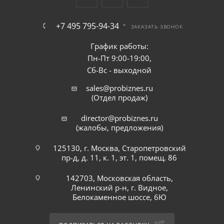
использовании.
Надежные материалы, соответствующие
+7 495 795-94-34
ЗАКАЗАТЬ ЗВОНОК
требованиям пищевой промышленности.
График работы:
Инновационные разработки и передовые
Пн-Пт 9:00-19:00,
технологии для повышения эффективности
Сб-Вс - выходной
работы.
Гарантия от завода и сервисное
sales@probiznes.ru
(Отдел продаж)
обслуживание.
director@probiznes.ru
(жалобы, предложения)
Если вы решили купить оборудование
Robocream, выбирайте проверенных партнеров.
125130, г. Москва, Старопетровский
Наша компания — официальные дилеры и
пр-д, д. 11, к. 1, эт. 1, помещ. 86
предлагаем 100% оригинальную продукцию с
гарантией от производителя, а также
142703, Московская область,
Ленинский р-н, г. Видное,
консультации по подбору техники под
Белокаменное шоссе, 6Ю
индивидуальные потребности бизнеса.