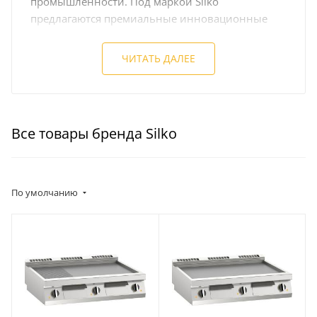
промышленности. Под маркой Silko
предлагаются премиальные инновационные
решения, включая кухонные острова и линии с
интегрированной техникой, которые
ЧИТАТЬ ДАЛЕЕ
адаптируются по дизайну и размерам под
конкретные потребности.
Входя в международный альянс ALI GROUP,
Все товары бренда Silko
компания с самого начала своего существования
ориентирована на постоянное развитие
технологий и соблюдение высоких стандартов
качества, при этом предлагая своим клиентам
По умолчанию
конкурентоспособные цены. В соответствии с
современными кулинарными трендами, бренд
разрабатывает универсальные решения для
оптимизации работы на небольших площадях.
Silko представляет выбор стильных и
долговечных кухонных аксессуаров, а также