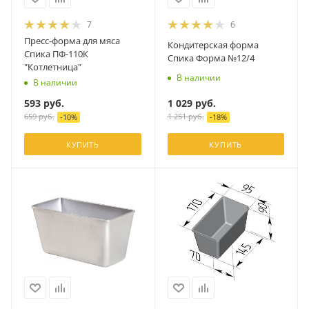
7
6
Пресс-форма для мяса
Кондитерская форма
Спика ПФ-110К
Спика Форма №12/4
"Котлетница"
В наличии
В наличии
1 029
руб.
593
руб.
1 251
руб.
659
руб.
-
18
%
-
10
%
КУПИТЬ
КУПИТЬ