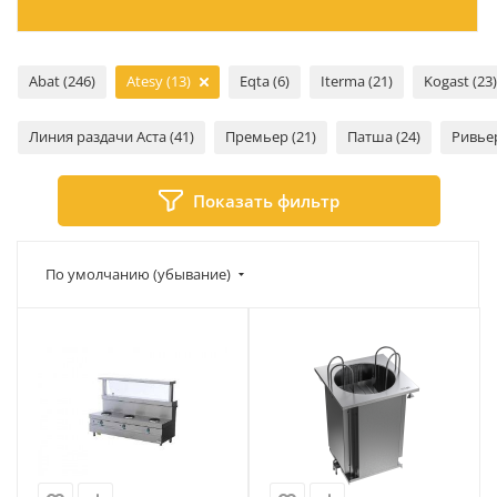
Abat (246)
Atesy (13)
Eqta (6)
Iterma (21)
Kogast (23
Линия раздачи Аста (41)
Премьер (21)
Патша (24)
Ривьер
Показать фильтр
По умолчанию (убывание)