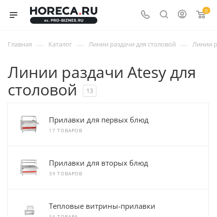
0
—
—
—
Главная
Каталог
Линии раздачи для столовой
Линии р
Линии раздачи Atesy для
столовой
13
Прилавки для первых блюд
17 ТОВАРОВ
Прилавки для вторых блюд
39 ТОВАРОВ
Тепловые витрины-прилавки
34 ТОВАРА