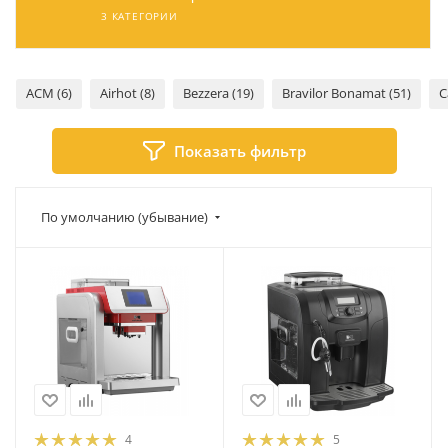
3 КАТЕГОРИИ
ACM (6)
Airhot (8)
Bezzera (19)
Bravilor Bonamat (51)
C
Показать фильтр
По умолчанию (убывание)
4
5