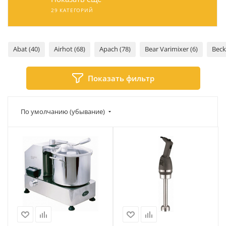
29 КАТЕГОРИЙ
Abat (40)
Airhot (68)
Apach (78)
Bear Varimixer (6)
Beck
Показать фильтр
По умолчанию (убывание)