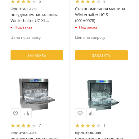
5
8
Фронтальная
Стаканомоечная машина
посудомоечная машина
Winterhalter UC-S
Winterhalter UC-XL
(001V0078)
(004V0002)
Под заказ
Под заказ
Цена по запросу
Цена по запросу
ЗАКАЗАТЬ
ЗАКАЗАТЬ
7
1
Фронтальная
Фронтальная
посудомоечная машина
посудомоечная машина