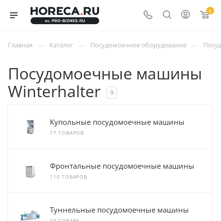
0
—
—
—
Главная
Каталог
Посудомоечное оборудование
Посу
Посудомоечные машины
Winterhalter
9
Купольные посудомоечные машины
77 ТОВАРОВ
Фронтальные посудомоечные машины
110 ТОВАРОВ
Туннельные посудомоечные машины
33 ТОВАРА