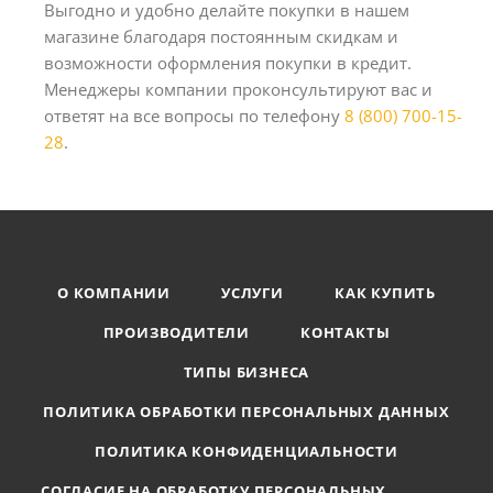
Выгодно и удобно делайте покупки в нашем
магазине благодаря постоянным скидкам и
возможности оформления покупки в кредит.
Менеджеры компании проконсультируют вас и
ответят на все вопросы по телефону
8 (800) 700-15-
28
.
О КОМПАНИИ
УСЛУГИ
КАК КУПИТЬ
ПРОИЗВОДИТЕЛИ
КОНТАКТЫ
ТИПЫ БИЗНЕСА
ПОЛИТИКА ОБРАБОТКИ ПЕРСОНАЛЬНЫХ ДАННЫХ
ПОЛИТИКА КОНФИДЕНЦИАЛЬНОСТИ
СОГЛАСИЕ НА ОБРАБОТКУ ПЕРСОНАЛЬНЫХ