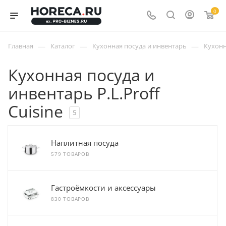
0
—
—
—
Главная
Каталог
Кухонная посуда и инвентарь
Кухонн
Кухонная посуда и
инвентарь P.L.Proff
Cuisine
5
Наплитная посуда
579 ТОВАРОВ
Гастроёмкости и аксессуары
830 ТОВАРОВ