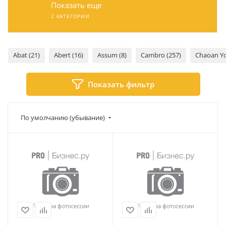
Показать еще
2 КАТЕГОРИИ
Abat (21)
Abert (16)
Assum (8)
Cambro (257)
Chaoan Yo
Показать фильтр
По умолчанию (убывание)