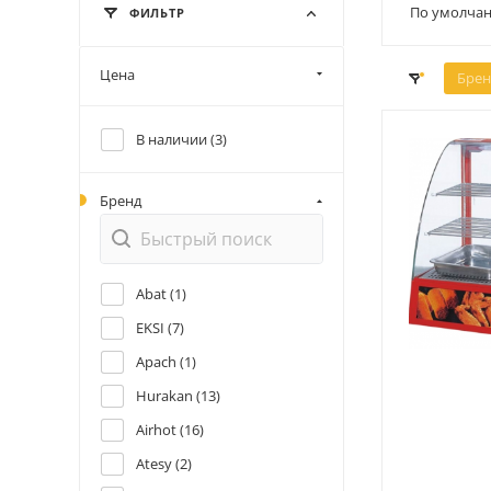
По умолчан
ФИЛЬТР
Цена
Брен
В наличии (
3
)
Бренд
Abat (
1
)
EKSI (
7
)
Apach (
1
)
Hurakan (
13
)
Airhot (
16
)
Atesy (
2
)