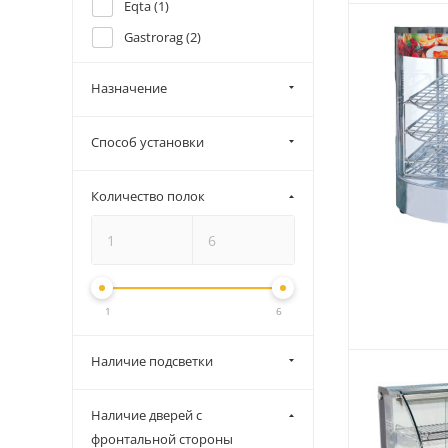
Eqta (
1
)
Gastrorag (
2
)
Hatco (
1
)
Назначение
Kayman (
2
)
Kocateq (
3
)
Способ установки
RoboLabs (
30
)
Roller Grill (
13
)
Количество полок
Rosso (
4
)
Sirman (
3
)
Starfood (
3
)
1
6
Viatto (
4
)
Сиком (
2
)
Наличие подсветки
Наличие дверей с
фронтальной стороны