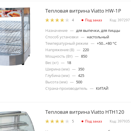
Тепловая витрина Viatto HW-1P
Под заказ
Код: 397297
4
Назначение
—
для выпечки, для пиццы
Способ установки
—
настольный
Температурный режим
—
+50...+80 °C
Напряжение (В)
—
220
Мощность (Вт)
—
850
Вес (кг)
—
18
Ширина (мм)
—
350
Глубина (мм)
—
425
Высота (мм)
—
500
Страна-производитель
—
КИТАЙ
Тепловая витрина Viatto HTH120
Под заказ
Код: 397935
5