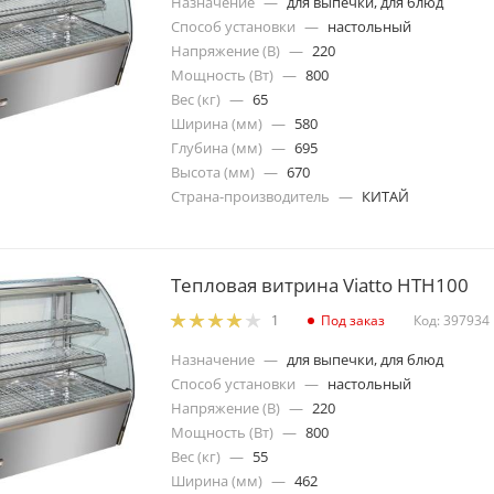
Назначение
—
для выпечки, для блюд
Способ установки
—
настольный
Напряжение (В)
—
220
Мощность (Вт)
—
800
Вес (кг)
—
65
Ширина (мм)
—
580
Глубина (мм)
—
695
Высота (мм)
—
670
Страна-производитель
—
КИТАЙ
Тепловая витрина Viatto HTH100
Под заказ
Код: 397934
1
Назначение
—
для выпечки, для блюд
Способ установки
—
настольный
Напряжение (В)
—
220
Мощность (Вт)
—
800
Вес (кг)
—
55
Ширина (мм)
—
462