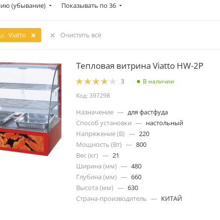
ию (убывание)
Показывать по 36
д:
Viatto
Очистить всё
Тепловая витрина Viatto HW-2P
В наличии
3
Код: 397298
Назначение
—
для фастфуда
Способ установки
—
настольный
Напряжение (В)
—
220
Мощность (Вт)
—
800
Вес (кг)
—
21
Ширина (мм)
—
480
Глубина (мм)
—
660
Высота (мм)
—
630
Страна-производитель
—
КИТАЙ