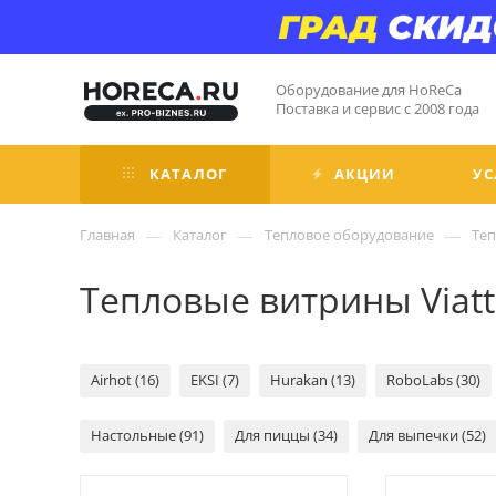
Оборудование для HoReCa
Поставка и сервис с 2008 года
КАТАЛОГ
АКЦИИ
УС
—
—
—
Главная
Каталог
Тепловое оборудование
Те
Тепловые витрины Viat
Airhot (16)
EKSI (7)
Hurakan (13)
RoboLabs (30)
Настольные (91)
Для пиццы (34)
Для выпечки (52)