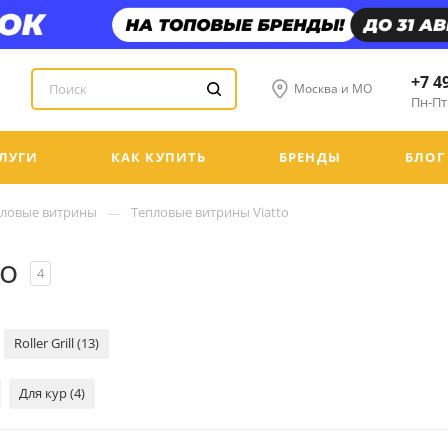
+7 4
Москва и МО
Пн-Пт:
ЛУГИ
КАК КУПИТЬ
БРЕНДЫ
БЛОГ
—
пловые витрины
Тепловые витрины Viatto
to
4
Roller Grill (13)
Для кур (4)