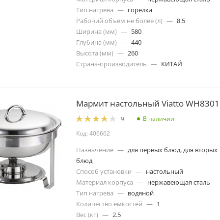
Тип нагрева
—
горелка
Рабочий объем не более (л)
—
8.5
Ширина (мм)
—
580
Глубина (мм)
—
440
Высота (мм)
—
260
Страна-производитель
—
КИТАЙ
Мармит настольный Viatto WH8301
В наличии
9
Код: 406662
Назначение
—
для первых блюд, для вторых
блюд
Способ установки
—
настольный
Материал корпуса
—
нержавеющая сталь
Тип нагрева
—
водяной
Количество емкостей
—
1
Вес (кг)
—
2.5