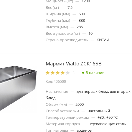
Мощность (Вт)
—
1200
Вес (кг)
—
7.5
Ширина (мм)
—
600
Глубина (мм)
—
338
Высота (мм)
—
285
Вес в упаковке (кг)
—
10
Страна-производитель
—
КИТАЙ
Мармит Viatto ZCK165B
В наличии
3
Код: 406500
Назначение
—
для первых блюд, для вторых
блюд
Объем (мл)
—
2000
Способ установки
—
настольный
Температурный режим
—
+30...+90 °C
Материал корпуса
—
нержавеющая сталь
Тип нагрева
—
водяной