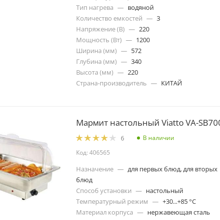
Тип нагрева
—
водяной
Количество емкостей
—
3
Напряжение (В)
—
220
Мощность (Вт)
—
1200
Ширина (мм)
—
572
Глубина (мм)
—
340
Высота (мм)
—
220
Страна-производитель
—
КИТАЙ
Мармит настольный Viatto VA-SB70
В наличии
6
Код: 406565
Назначение
—
для первых блюд, для вторых
блюд
Способ установки
—
настольный
Температурный режим
—
+30...+85 °C
Материал корпуса
—
нержавеющая сталь