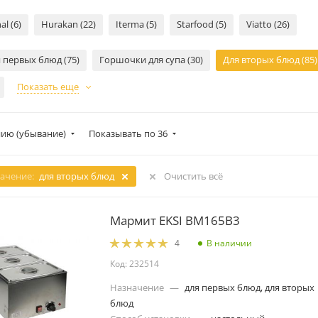
al (6)
Hurakan (22)
Iterma (5)
Starfood (5)
Viatto (26)
 первых блюд (75)
Горшочки для супа (30)
Для вторых блюд (85)
Показать еще
ию (убывание)
Показывать по 36
ачение:
для вторых блюд
Очистить всё
Мармит EKSI BM165B3
В наличии
4
Код: 232514
Назначение
—
для первых блюд, для вторых
блюд