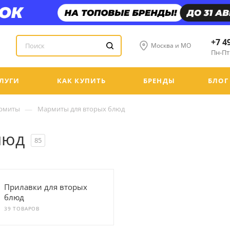
+7 4
Москва и МО
Пн-Пт:
ЛУГИ
КАК КУПИТЬ
БРЕНДЫ
БЛОГ
—
рмиты
Мармиты для вторых блюд
люд
85
Прилавки для вторых
блюд
39 ТОВАРОВ