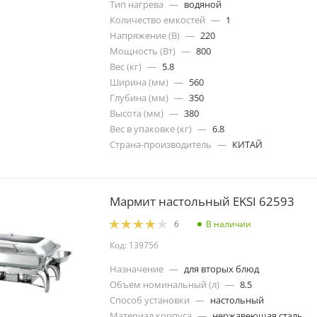
Тип нагрева
—
водяной
Количество емкостей
—
1
Напряжение (В)
—
220
Мощность (Вт)
—
800
Вес (кг)
—
5.8
Ширина (мм)
—
560
Глубина (мм)
—
350
Высота (мм)
—
380
Вес в упаковке (кг)
—
6.8
Страна-производитель
—
КИТАЙ
Мармит настольный EKSI 62593
В наличии
6
Код: 139756
Назначение
—
для вторых блюд
Объем номинальный (л)
—
8.5
Способ установки
—
настольный
Материал корпуса
—
нержавеющая сталь