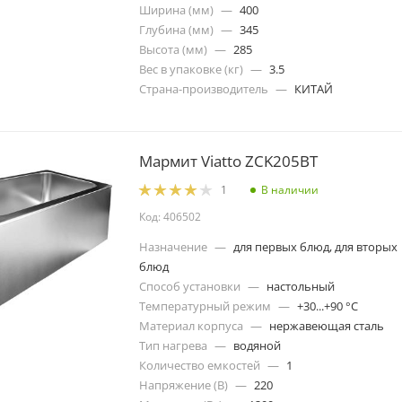
Ширина (мм)
—
400
Глубина (мм)
—
345
Высота (мм)
—
285
Вес в упаковке (кг)
—
3.5
Страна-производитель
—
КИТАЙ
Мармит Viatto ZCK205BT
В наличии
1
Код: 406502
Назначение
—
для первых блюд, для вторых
блюд
Способ установки
—
настольный
Температурный режим
—
+30...+90 °C
Материал корпуса
—
нержавеющая сталь
Тип нагрева
—
водяной
Количество емкостей
—
1
Напряжение (В)
—
220