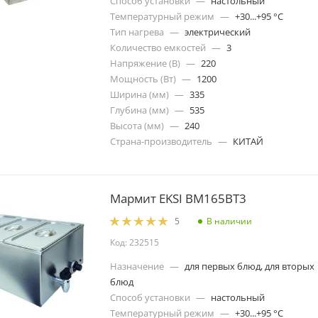
Способ установки
—
настольный
Температурный режим
—
+30...+95 °C
Тип нагрева
—
электрический
Количество емкостей
—
3
Напряжение (В)
—
220
Мощность (Вт)
—
1200
Ширина (мм)
—
335
Глубина (мм)
—
535
Высота (мм)
—
240
Страна-производитель
—
КИТАЙ
Мармит EKSI BM165BT3
В наличии
5
Код: 232515
Назначение
—
для первых блюд, для вторых
блюд
Способ установки
—
настольный
Температурный режим
—
+30...+95 °C