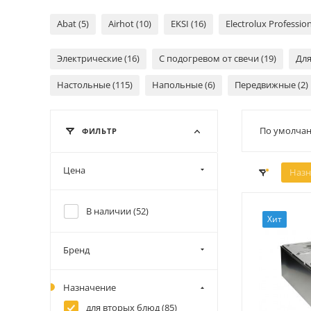
Abat (5)
Airhot (10)
EKSI (16)
Electrolux Profession
Электрические (16)
С подогревом от свечи (19)
Для
Настольные (115)
Напольные (6)
Передвижные (2)
По умолчан
ФИЛЬТР
Цена
Назн
В наличии (
52
)
Хит
Бренд
Назначение
для вторых блюд (
85
)