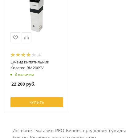
4
Су-вид кипятильник
Kocateq BM200SV
В наличии
22 200
руб.
КУПИТЬ
Интернет-магазин PRO-Бизнес предлагает сувиды
бренда Kocateq с полным описанием,