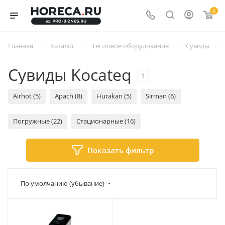
0
—
—
—
—
Главная
Каталог
Тепловое оборудование
Сувиды
Сувиды Kocateq
1
Airhot (5)
Apach (8)
Hurakan (5)
Sirman (6)
Погружные (22)
Стационарные (16)
Показать фильтр
По умолчанию (убывание)