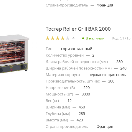
Страна-производитель
—
Франция
Тостер Roller Grill BAR 2000
В наличии
Код: 51715
4
Тип
—
горизонтальный
Количество уровней
—
2
Длина рабочей поверхности (мм)
—
350
Ширина рабочей поверхности (мм)
—
240
Материал корпуса
—
нержавеющая сталь
Производительность, шт/час
—
300
Напряжение (В)
—
220
Мощность (Вт)
—
3000
Вес (кг)
—
12
Ширина (мм)
—
450
Глубина (мм)
—
285
Высота (мм)
—
420
Страна-производитель
—
Франция