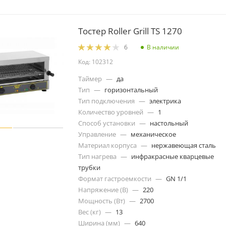
Тостер Roller Grill TS 1270
В наличии
6
Код: 102312
Таймер
—
да
Тип
—
горизонтальный
Тип подключения
—
электрика
Количество уровней
—
1
Способ установки
—
настольный
Управление
—
механическое
Материал корпуса
—
нержавеющая сталь
Тип нагрева
—
инфракрасные кварцевые
трубки
Формат гастроемкости
—
GN 1/1
Напряжение (В)
—
220
Мощность (Вт)
—
2700
Вес (кг)
—
13
Ширина (мм)
—
640