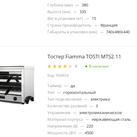
Глубина (мм)
—
380
Высота (мм)
—
335
Вес в упаковке (кг)
—
15
Страна-производитель
—
Франция
Габариты в упаковке (мм)
—
740х480х440
Тостер Fiamma TOSTI MTS2.11
В наличии
6
Код: 566804
Таймер
—
да
Тип
—
горизонтальный
Тип подключения
—
электрика
Количество уровней
—
3
Управление
—
электромеханическое
Материал корпуса
—
нержавеющая сталь
Напряжение (В)
—
220
Мощность (Вт)
—
4500