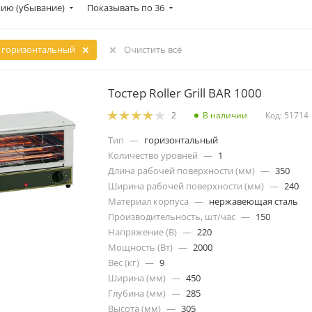
ию (убывание)
Показывать по 36
горизонтальный
Очистить всё
Тостер Roller Grill BAR 1000
В наличии
Код: 51714
2
Тип
—
горизонтальный
Количество уровней
—
1
Длина рабочей поверхности (мм)
—
350
Ширина рабочей поверхности (мм)
—
240
Материал корпуса
—
нержавеющая сталь
Производительность, шт/час
—
150
Напряжение (В)
—
220
Мощность (Вт)
—
2000
Вес (кг)
—
9
Ширина (мм)
—
450
Глубина (мм)
—
285
Высота (мм)
—
305