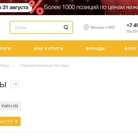
+7 4
Москва и МО
Пн-Пт:
ЛУГИ
КАК КУПИТЬ
БРЕНДЫ
БЛОГ
—
стеры
Горизонтальные тостеры
ры
15
Viatto (6)
е (15)