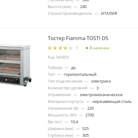
Высота (мм)
—
240
Страна-производитель
—
ИТАЛИЯ
Тостер Fiamma TOSTI D5
В наличии
1
Код: 566805
Таймер
—
да
Тип
—
горизонтальный
Тип подключения
—
электрика
Количество уровней
—
3
Управление
—
электромеханическое
Материал корпуса
—
нержавеющая сталь
Напряжение (В)
—
220
Мощность (Вт)
—
2700
Вес (кг)
—
10.4
Ширина (мм)
—
525
Глубина (мм)
—
305