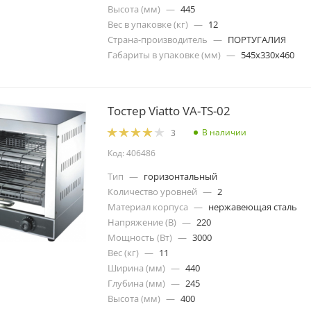
Высота (мм)
—
445
Вес в упаковке (кг)
—
12
Страна-производитель
—
ПОРТУГАЛИЯ
Габариты в упаковке (мм)
—
545x330x460
Тостер Viatto VA-TS-02
В наличии
3
Код: 406486
Тип
—
горизонтальный
Количество уровней
—
2
Материал корпуса
—
нержавеющая сталь
Напряжение (В)
—
220
Мощность (Вт)
—
3000
Вес (кг)
—
11
Ширина (мм)
—
440
Глубина (мм)
—
245
Высота (мм)
—
400