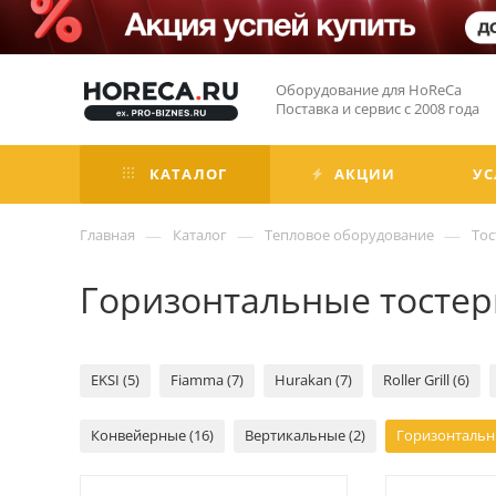
Оборудование для HoReCa
Поставка и сервис с 2008 года
КАТАЛОГ
АКЦИИ
УС
—
—
—
Главная
Каталог
Тепловое оборудование
То
Горизонтальные тосте
EKSI (5)
Fiamma (7)
Hurakan (7)
Roller Grill (6)
Конвейерные (16)
Вертикальные (2)
Горизонтальны