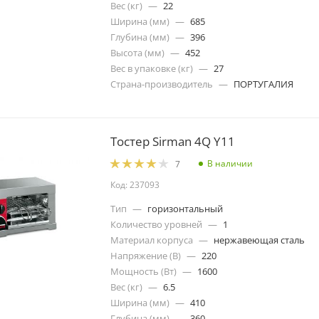
Вес (кг)
—
22
Ширина (мм)
—
685
Глубина (мм)
—
396
Высота (мм)
—
452
Вес в упаковке (кг)
—
27
Страна-производитель
—
ПОРТУГАЛИЯ
Тостер Sirman 4Q Y11
В наличии
7
Код: 237093
Тип
—
горизонтальный
Количество уровней
—
1
Материал корпуса
—
нержавеющая сталь
Напряжение (В)
—
220
Мощность (Вт)
—
1600
Вес (кг)
—
6.5
Ширина (мм)
—
410
Глубина (мм)
—
360