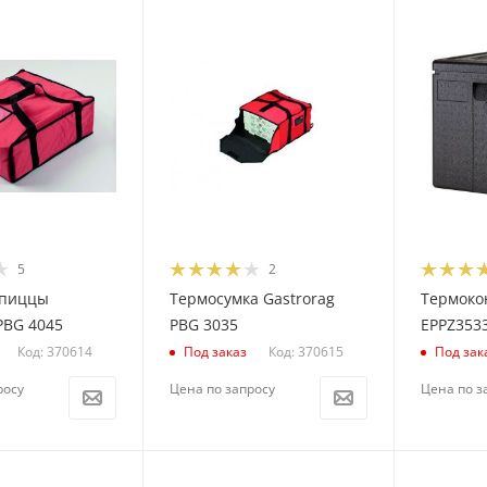
5
2
 пиццы
Термосумка Gastrorag
Термоко
PBG 4045
PBG 3035
EPPZ353
Код: 370614
Код: 370615
Под заказ
Под зак
росу
Цена по запросу
Цена по з