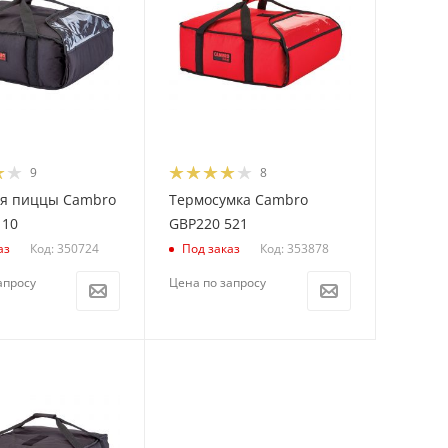
9
8
ля пиццы Cambro
Термосумка Cambro
110
GBP220 521
Код: 350724
Код: 353878
аз
Под заказ
апросу
Цена по запросу