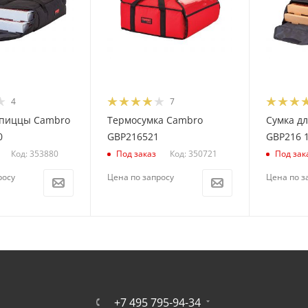
4
7
 пиццы Cambro
Термосумка Cambro
Сумка д
0
GBP216521
GBP216 
Код: 353880
Код: 350721
Под заказ
Под зак
росу
Цена по запросу
Цена по з
+7 495 795-94-34