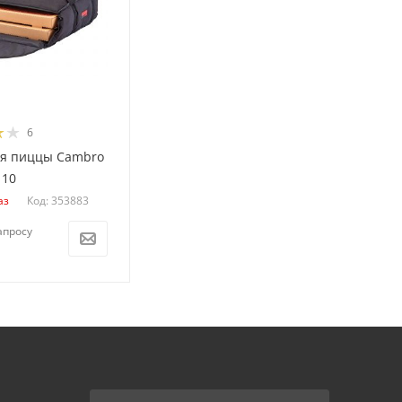
6
ля пиццы Cambro
110
Код: 353883
аз
апросу