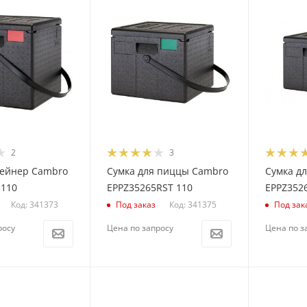
2
3
ейнер Cambro
Сумка для пиццы Cambro
Сумка д
 110
EPPZ35265RST 110
EPPZ352
Код: 341373
Код: 341375
Под заказ
Под зак
росу
Цена по запросу
Цена по з