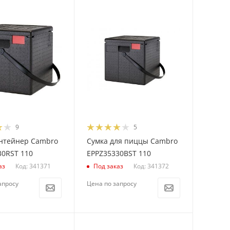
9
5
нтейнер Cambro
Сумка для пиццы Cambro
30RST 110
EPPZ35330BST 110
Код: 341371
Код: 341372
аз
Под заказ
апросу
Цена по запросу