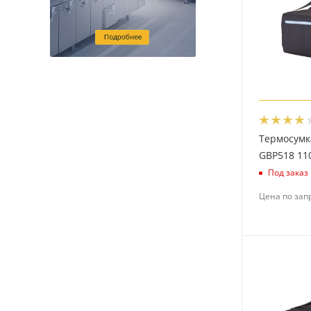
Термосумк
GBP518 11
Под заказ
Цена по зап