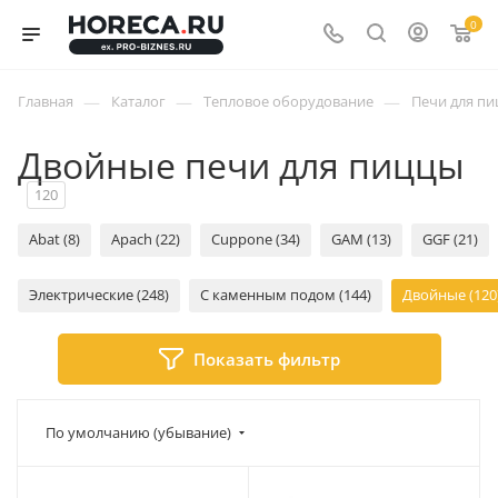
0
—
—
—
Главная
Каталог
Тепловое оборудование
Печи для п
Двойные печи для пиццы
120
Abat (8)
Apach (22)
Cuppone (34)
GAM (13)
GGF (21)
Электрические (248)
С каменным подом (144)
Двойные (120
Показать фильтр
По умолчанию (убывание)