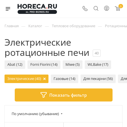
0
—
—
—
Главная
Каталог
Тепловое оборудование
Ротационны
Электрические
ротационные печи
40
Abat (12)
Forni Fiorini (14)
Miwe (5)
WLBake (17)
Электрические (40)
Газовые (14)
Для пекарни (56)
Для
Показать фильтр
По умолчанию (убывание)