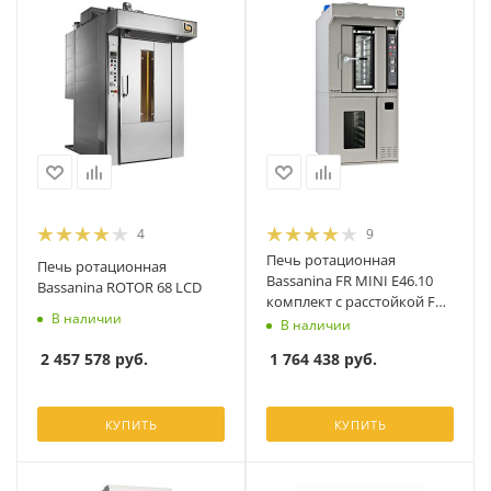
4
9
Печь ротационная
Печь ротационная
Bassanina FR MINI E46.10
Bassanina ROTOR 68 LCD
комплект с расстойкой FR
В наличии
MINI E46.PR LCD
В наличии
2 457 578
руб.
1 764 438
руб.
КУПИТЬ
КУПИТЬ