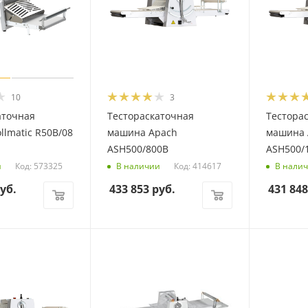
10
3
аточная
Тестораскаточная
Тестора
llmatic R50В/08
машина Apach
машина 
ASH500/800B
ASH500/
Код: 573325
Код: 414617
и
В наличии
В нали
уб.
433 853
руб.
431 848