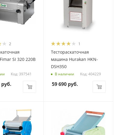
2
1
скаточная
Тестораскаточная
imar SI 320 220В
машина Hurakan HKN-
DSH350
Код: 397541
Код: 404229
чии
В наличии
руб.
59 690
руб.