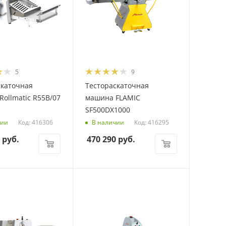
5
9
скаточная
Тестораскаточная
ollmatic R55B/07
машина FLAMIC
SF500DX1000
Код: 416306
Код: 416295
чии
В наличии
руб.
470 290
руб.