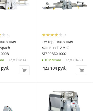
9
7
скаточная
Тестораскаточная
Apach
машина FLAMIC
1000B
SF500BDX1000
Код: 414614
Код: 416293
чии
В наличии
руб.
423 104
руб.