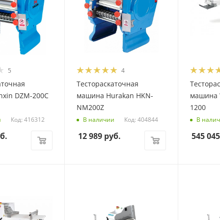
5
4
аточная
Тестораскаточная
Тестора
nxin DZM-200C
машина Hurakan HKN-
машина 
NM200Z
1200
Код: 416312
Код: 404844
и
В наличии
В нали
б.
12 989
руб.
545 045