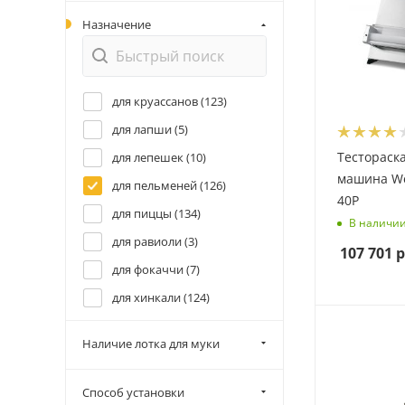
Назначение
для круассанов (
123
)
для лапши (
5
)
Тестораск
для лепешек (
10
)
машина We
для пельменей (
126
)
40P
для пиццы (
134
)
В наличи
для равиоли (
3
)
107 701
р
для фокаччи (
7
)
для хинкали (
124
)
для чебуреков (
127
)
Наличие лотка для муки
для чебуреков, (
1
)
Способ установки