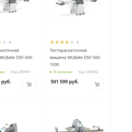
4
4
скаточная
Тестораскаточная
WLBake DSF 600-
машина WLBake DSF 500-
1000
Код: 280841
Код: 280832
чии
В наличии
руб.
501 599
руб.