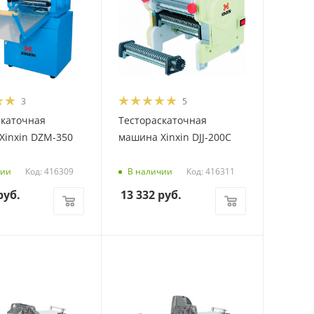
3
5
скаточная
Тестораскаточная
Xinxin DZM-350
машина Xinxin DJJ-200C
Код: 416309
Код: 416311
чии
В наличии
уб.
13 332
руб.