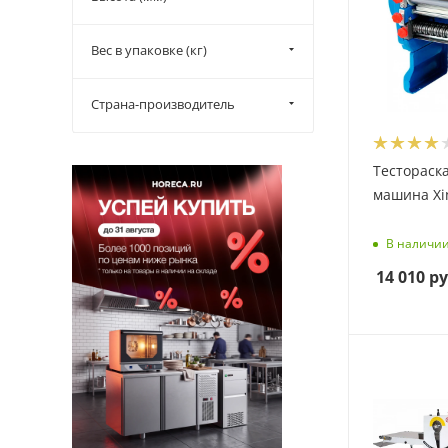
Вес в упаковке (кг)
Страна-производитель
Тестораск
машина Xi
В наличи
14 010
ру