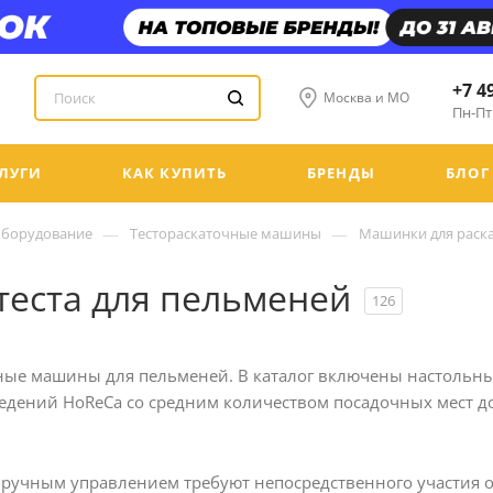
+7 4
Москва и МО
Пн-Пт:
ЛУГИ
КАК КУПИТЬ
БРЕНДЫ
БЛОГ
—
—
оборудование
Тестораскаточные машины
Машинки для раска
теста для пельменей
126
чные машины для пельменей. В каталог включены настольн
едений HoReCa со средним количеством посадочных мест д
 ручным управлением требуют непосредственного участия о