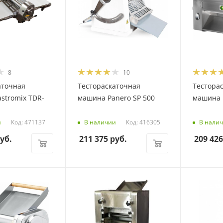
8
10
аточная
Тестораскаточная
Тестора
stromix TDR-
машина Panero SP 500
машина F
Код: 471137
Код: 416305
и
В наличии
В нали
уб.
211 375
руб.
209 426