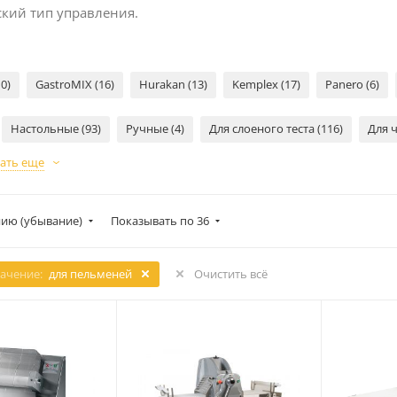
кий тип управления.
0)
GastroMIX (16)
Hurakan (13)
Kemplex (17)
Panero (6)
Настольные (93)
Ручные (4)
Для слоеного теста (116)
Для ч
ать еще
ию (убывание)
Показывать по 36
ачение:
для пельменей
Очистить всё