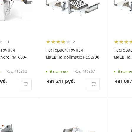
10
2
аточная
Тестораскаточная
Тестора
nero PM 600-
машина Rollmatic R55B/08
машина R
Код: 416302
Код: 416307
и
В наличии
В нали
уб.
481 211
руб.
481 097