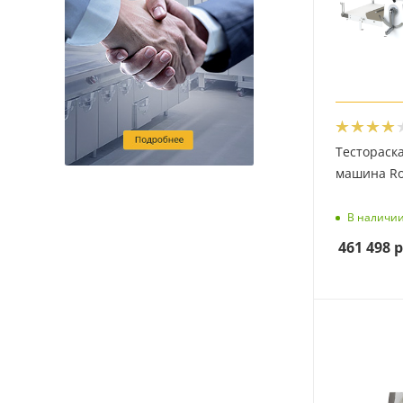
Тестораск
машина Ro
В наличи
461 498
р