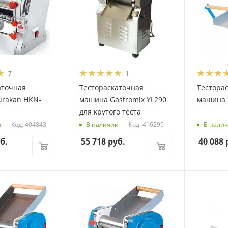
7
1
аточная
Тестораскаточная
Тестора
rakan HKN-
машина Gastromix YL290
машина 
для крутого теста
Код: 404843
Код: 416299
и
В наличии
В нали
б.
55 718
руб.
40 088
р