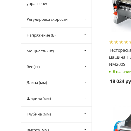
управления
Регулировка скорости
Напряжение (В)
Тестораск
Мощность (Вт)
машина Hu
NM200S
Вес (кг)
В наличи
18 024
ру
Длина (мм)
Ширина (мм)
Глубина (мм)
Высота (мм)