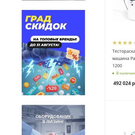
Тестораск
машина Pa
1200
В наличи
492 024
р