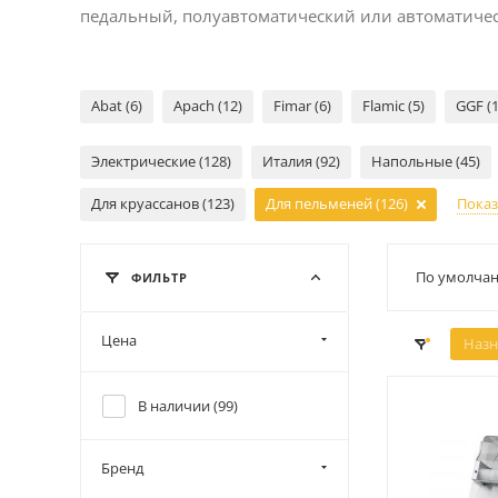
педальный, полуавтоматический или автоматичес
Abat (6)
Apach (12)
Fimar (6)
Flamic (5)
GGF (1
Электрические (128)
Италия (92)
Напольные (45)
Для круассанов (123)
Для пельменей (126)
Показ
По умолчан
ФИЛЬТР
Цена
Назн
В наличии (
99
)
Бренд