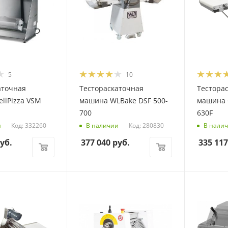
5
10
аточная
Тестораскаточная
Тестора
llPizza VSM
машина WLBake DSF 500-
машина 
700
630F
Код: 332260
Код: 280830
и
В наличии
В нали
уб.
377 040
руб.
335 117