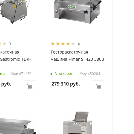
3
4
скаточная
Тестораскаточная
Gastromix TDR-
машина Fimar SI 420 380В
Код: 471139
Код: 450284
чии
В наличии
руб.
279 310
руб.