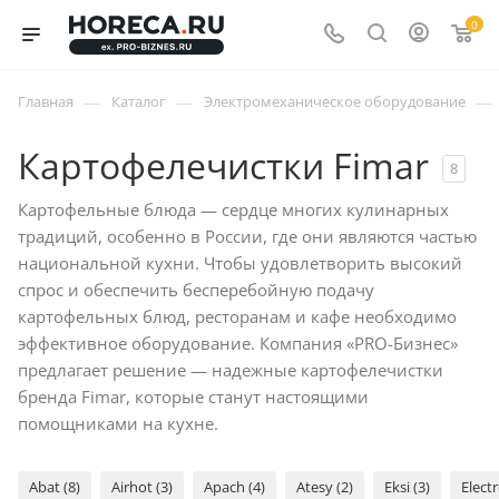
0
—
—
—
Главная
Каталог
Электромеханическое оборудование
Картофелечистки Fimar
8
Картофельные блюда — сердце многих кулинарных
традиций, особенно в России, где они являются частью
национальной кухни. Чтобы удовлетворить высокий
спрос и обеспечить бесперебойную подачу
картофельных блюд, ресторанам и кафе необходимо
эффективное оборудование. Компания «PRO-Бизнес»
предлагает решение — надежные картофелечистки
бренда Fimar, которые станут настоящими
помощниками на кухне.
Abat (8)
Airhot (3)
Apach (4)
Atesy (2)
Eksi (3)
Electr