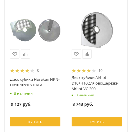
8
10
Диск кубики Airhot
Диск кубики Hurakan HKN-
D10+H10 для овощерезки
DB10 10х10х10мм
Airhot VC-300
В наличии
В наличии
9 127
руб.
8 743
руб.
КУПИТЬ
КУПИТЬ