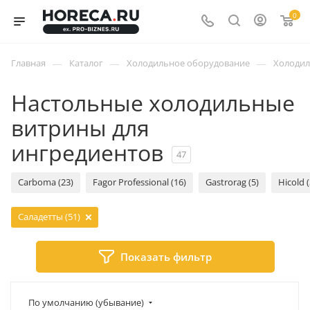
0
—
—
—
Главная
Каталог
Холодильное оборудование
Холоди
Настольные холодильные
витрины для
ингредиентов
47
Carboma (23)
Fagor Professional (16)
Gastrorag (5)
Hicold (
Саладетты (51)
Показать фильтр
По умолчанию (убывание)