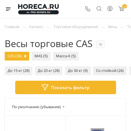
0
—
—
—
—
Главная
Каталог
Торговое оборудование
Весы
Т
Весы торговые CAS
36
CAS (36)
MAS (5)
Масса-К (5)
До 15 кг (28)
До 20 кг (28)
До 30 кг (9)
Со стойкой (26)
Показать фильтр
По умолчанию (убывание)