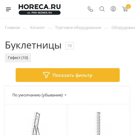
0
—
—
—
Главная
Каталог
Торговое оборудование
Оборудован
Буклетницы
10
Гефест (10)
Показать фильтр
По умолчанию (убывание)