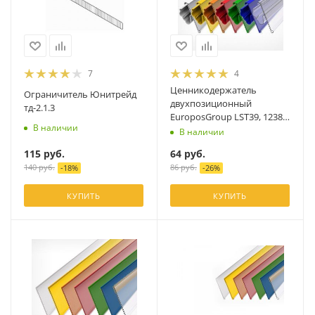
7
4
Ценникодержатель
Ограничитель Юнитрейд
двухпозиционный
тд-2.1.3
EuroposGroup LST39, 1238
В наличии
мм, белый
В наличии
115
руб.
64
руб.
140
руб.
86
руб.
-
18
%
-
26
%
КУПИТЬ
КУПИТЬ