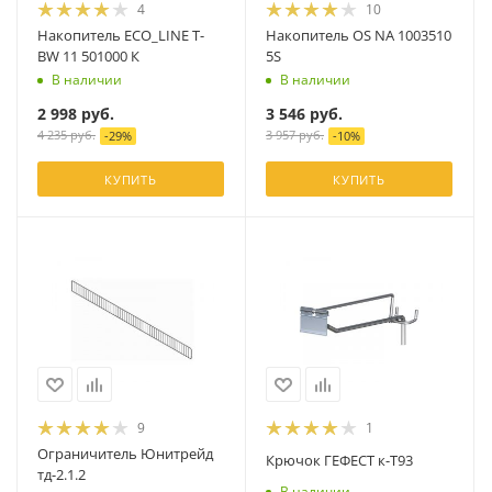
4
10
Накопитель ECO_LINE T-
Накопитель OS NA 1003510
BW 11 501000 К
5S
В наличии
В наличии
2 998
руб.
3 546
руб.
4 235
руб.
3 957
руб.
-
29
%
-
10
%
КУПИТЬ
КУПИТЬ
9
1
Ограничитель Юнитрейд
Крючок ГЕФЕСТ к-Т93
тд-2.1.2
В наличии