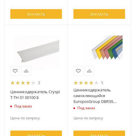
ЗАКАЗАТЬ
ЗАКАЗАТЬ
3
5
Ценникодержатель
Ценникодержатель Cryspi
самоклеющийся
T-TH 01 00100 Б
EuroposGroup DBR39,
Под заказ
зеленый
Под заказ
Цена по запросу
Цена по запросу
ЗАКАЗАТЬ
ЗАКАЗАТЬ