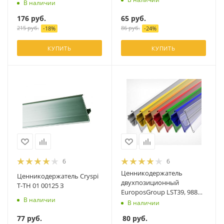
В наличии
65
руб.
176
руб.
86
руб.
215
руб.
-
24
%
-
18
%
КУПИТЬ
КУПИТЬ
6
6
Ценникодержатель
Ценникодержатель Cryspi
двухпозиционный
T-TH 01 00125 З
EuroposGroup LST39, 988
В наличии
мм, прозрачный
В наличии
77
руб.
80
руб.