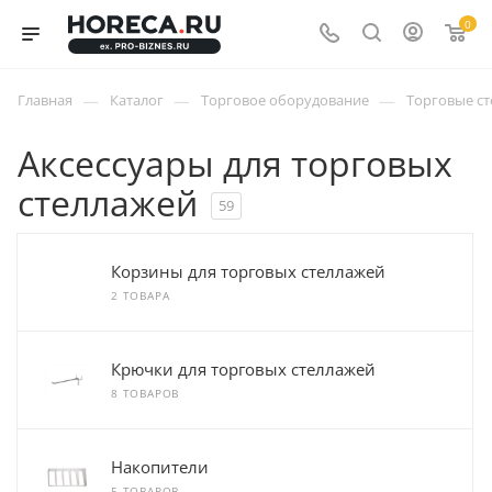
0
—
—
—
Главная
Каталог
Торговое оборудование
Торговые с
Аксессуары для торговых
стеллажей
59
Корзины для торговых стеллажей
2 ТОВАРА
Крючки для торговых стеллажей
8 ТОВАРОВ
Накопители
5 ТОВАРОВ