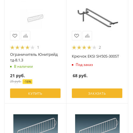
1
2
Ограничитель Юнитрейд
Крючок EKSI SH50S-300ST
тд-8.1.3
Под заказ
В наличии
68
руб.
21
руб.
25
руб.
-
16
%
КУПИТЬ
ЗАКАЗАТЬ