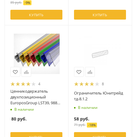
85
руб.
-
9
%
КУПИТЬ
КУПИТЬ
4
8
Ценникодержатель
Ограничитель Юнитрейд
двухпозиционный
тд-8.1.2
EuroposGroup LST39, 988
В наличии
мм, белый
В наличии
58
руб.
80
руб.
71
руб.
-
18
%