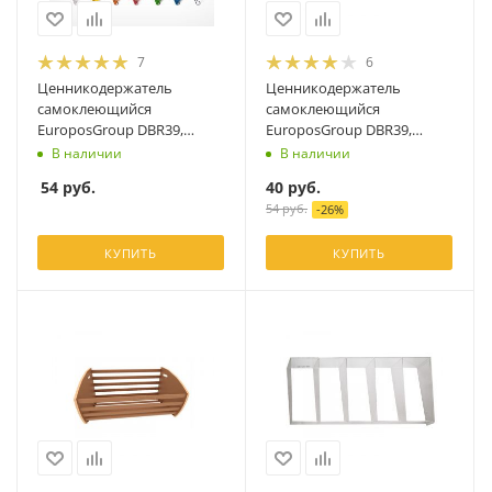
7
6
Ценникодержатель
Ценникодержатель
самоклеющийся
самоклеющийся
EuroposGroup DBR39,
EuroposGroup DBR39,
прозрачный
синий
В наличии
В наличии
54
руб.
40
руб.
54
руб.
-
26
%
КУПИТЬ
КУПИТЬ