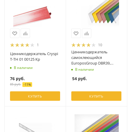
1
10
Ценникодержатель
Ценникодержатель Cryspi
самоклеющийся
T-TH 01 00125 Кр
EuroposGroup DBR39,
В наличии
красный
В наличии
76
руб.
54
руб.
85
руб.
-
11
%
КУПИТЬ
КУПИТЬ