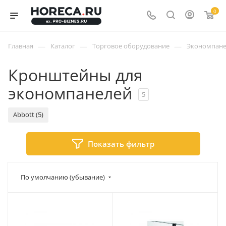
0
—
—
—
Главная
Каталог
Торговое оборудование
Экономпане
Кронштейны для
экономпанелей
5
Abbott (5)
Показать фильтр
По умолчанию (убывание)