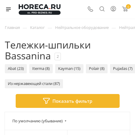
0
—
—
—
Главная
Каталог
Нейтральное оборудование
Нейтрал
Тележки-шпильки
Bassanina
2
Abat (23)
Iterma (8)
Kayman (15)
Polair (8)
Pujadas (7)
Из нержавеющей стали (87)
Показать фильтр
По умолчанию (убывание)