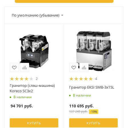
По умолчанию (убывание)
2
4
Гранитор (слэш-машина)
Гранитор EKSI SMB-3x15L
Koreco SC3x2
В наличии
В наличии
110 695
руб.
94 701
руб.
137 243
руб.
-
19
%
КУПИТЬ
КУПИТЬ