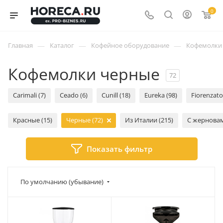
0
—
—
—
Главная
Каталог
Кофейное оборудование
Кофемолки
Кофемолки черные
72
Carimali (7)
Ceado (6)
Cunill (18)
Eureka (98)
Fiorenzato
Красные (15)
Черные (72)
Из Италии (215)
С жерновам
Показать фильтр
По умолчанию (убывание)