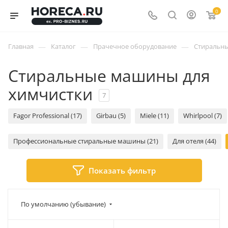
0
—
—
—
Главная
Каталог
Прачечное оборудование
Стиральны
Стиральные машины для
химчистки
7
Fagor Professional (17)
Girbau (5)
Miele (11)
Whirlpool (7)
Профессиональные стиральные машины (21)
Для отеля (44)
Показать фильтр
По умолчанию (убывание)