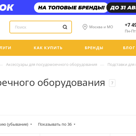
+7 4
Москва и МО
Пн-Пт:
ЛУГИ
КАК КУПИТЬ
БРЕНДЫ
БЛОГ
—
—
Аксессуары для посудомоечного оборудования
Подставки для
оечного оборудования
7
ию (убывание)
Показывать по 36