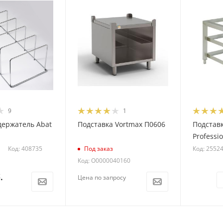
9
1
ержатель Abat
Подставка Vortmax П0606
Подставк
Professi
Код: 408735
Код: 2552
Под заказ
Код: О0000040160
.
Цена по запросу