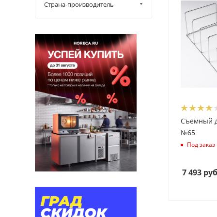
Страна-производитель
Съемный д
№65
Под заказ
7 493
руб