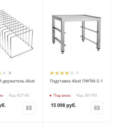
8
1
 держатель Abat
Подставка Abat ПФПМ‑5‑1
Код: 427145
Код: 361703
аз
Под заказ
уб.
15 098
руб.