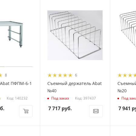
8
6
 Abat ПФПМ-6-1
Съемный держатель Abat
Съемный
№40
№20
Код: 140232
Код: 397437
и
Под заказ
Под зак
б.
7 717
руб.
7 941
р