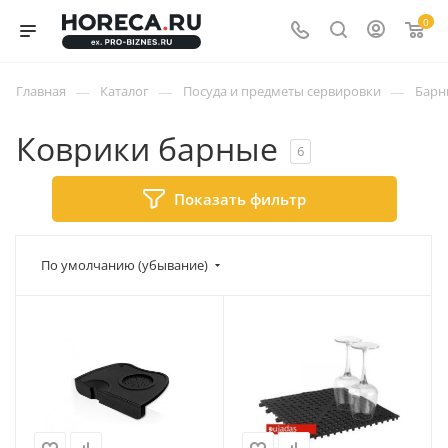
0
—
—
—
Главная
Каталог
Посуда и предметы сервировки
Барн
Коврики барные
6
Показать фильтр
По умолчанию (убывание)