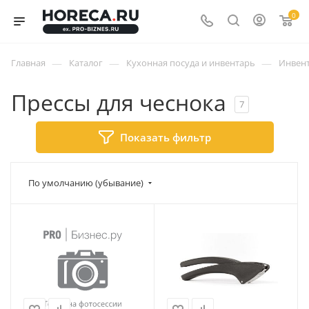
0
—
—
—
Главная
Каталог
Кухонная посуда и инвентарь
Инвент
Прессы для чеснока
7
Показать фильтр
По умолчанию (убывание)