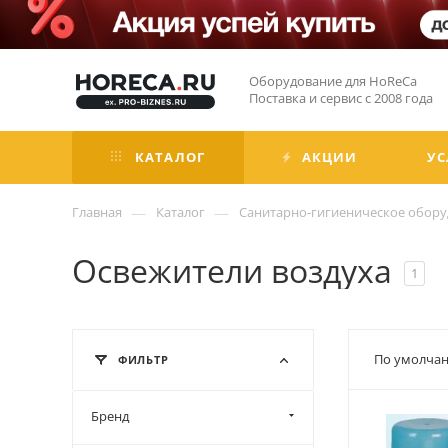
Оборудование для HoReCa
Поставка и сервис с 2008 года
КАТАЛОГ
АКЦИИ
УС
—
—
Главная
Каталог
Санитарно-гигиеническое обор
Освежители воздуха
1
По умолчан
ФИЛЬТР
Бренд