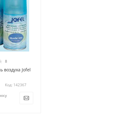
8
 воздуха Jofel
Код: 142367
росу