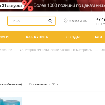
+7 4
Москва и МО
Пн-Пт:
ЛУГИ
КАК КУПИТЬ
БРЕНДЫ
БЛОГ
—
—
удование
Санитарно-гигиеническое расходные материалы
Ос
ию (убывание)
Показывать по 36