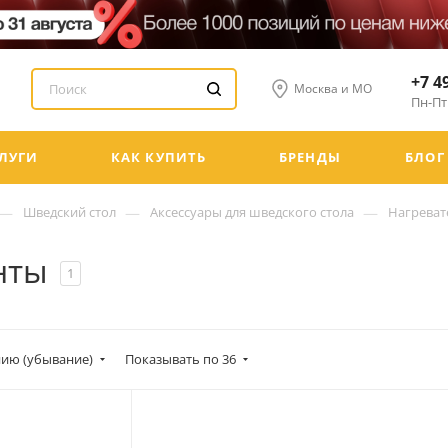
+7 4
Москва и МО
Пн-Пт:
ЛУГИ
КАК КУПИТЬ
БРЕНДЫ
БЛОГ
—
—
—
Шведский стол
Аксессуары для шведского стола
Нагреват
нты
1
ию (убывание)
Показывать по 36