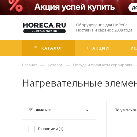
Оборудование для HoReCa
Поставка и сервис с 2008 года
КАТАЛОГ
АКЦИИ
УС
—
—
Главная
Каталог
Посуда и предметы сервировки
Нагревательные элеме
По умолчан
ФИЛЬТР
В наличии (
1
)