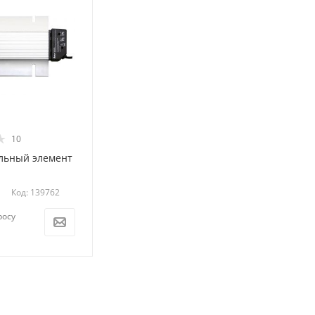
10
льный элемент
Код: 139762
росу